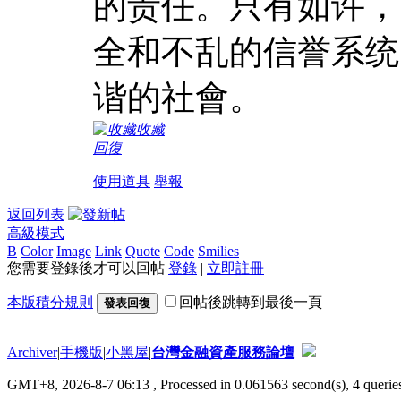
的责任。只有如许，
全和不乱的信誉系统
谐的社會。
收藏
回復
使用道具
舉報
返回列表
高級模式
B
Color
Image
Link
Quote
Code
Smilies
您需要登錄後才可以回帖
登錄
|
立即註冊
本版積分規則
回帖後跳轉到最後一頁
發表回復
Archiver
|
手機版
|
小黑屋
|
台灣金融資產服務論壇
GMT+8, 2026-8-7 06:13
, Processed in 0.061563 second(s), 4 queries