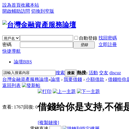
設為首頁
收藏本站
開啟輔助訪問
切換到窄版
找回密碼
自動登錄
密碼
立即註冊
登錄
快捷導航
論壇
BBS
搜索
熱搜:
活動
交友
discuz
搜索
台灣金融資產服務論壇
»
論壇
›
我要借錢
›
小額借款
›
借錢给你是
返回列表
借錢给你是支持,不催是
查看:
1767
|
回復:
0
[複製鏈接]
電梯直達