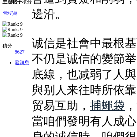
主題
帖子
積分
邊沿。
管理員
诚信是社會中最根基
積分
8627
不仍是诚信的變節举
發消息
底線，也减弱了人與
與别人来往時所依靠
贸易互助，
捕蠅袋
，
當咱們發明有人成心
身的诚信時，咱們很