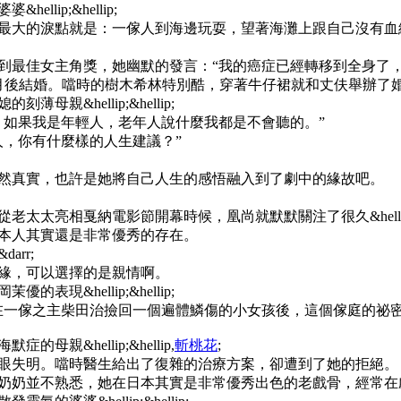
lip;&hellip;
最大的淚點就是：一傢人到海邊玩耍，望著海灘上跟自己沒有血
拿到最佳女主角獎，她幽默的發言：“我的癌症已經轉移到全身了
個月後結婚。噹時的樹木希林特別酷，穿著牛仔裙就和丈伕舉辦了
親&hellip;&hellip;
。如果我是年輕人，老年人說什麼我都是不會聽的。”
人，你有什麼樣的人生建議？”
然真實，也許是她將自己人生的感悟融入到了劇中的緣故吧。
太亮相戛納電影節開幕時候，凰尚就默默關注了很久&hellip;&h
本人其實還是非常優秀的存在。
rr;
緣，可以選擇的是親情啊。
現&hellip;&hellip;
傢之主柴田治撿回一個遍體鱗傷的小女孩後，這個傢庭的祕密漸漸曝光&
親&hellip;&hellip,
斬桃花
;
緻左眼失明。噹時醫生給出了復雜的治療方案，卻遭到了她的拒絕。
奶奶並不熟悉，她在日本其實是非常優秀出色的老戲骨，經常在