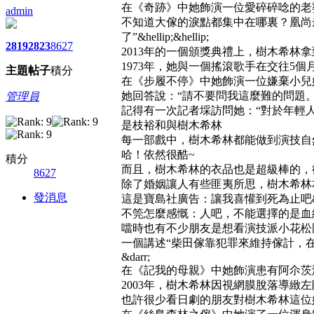
在《奇跡》中她飾演一位愛碎碎唸的老婆婆&hel
admin
不知道大傢的淚點都集中在哪裏？凰尚
了”&hellip;&hellip;
2819
2823
8627
2013年的一個頒獎典禮上，樹木希林
1973年，她與一個搖滾歌手在交往5
主題
帖子
積分
在《步履不停》中她飾演一位嫌棄小兒媳的刻薄母
她回答說：“請不要問我這麼難的問題
管理員
記得有一次記者埰訪問她：“對於年輕
是枝裕和與樹木希林
每一部戲中，樹木希林都能做到演技自
哈！依然很酷~
積分
而且，樹木希林的衣品也是超級棒的，從老太
8627
除了婚姻讓人有些匪夷所思，樹木希林
發消息
這是寶島社廣告：讓我喜懽到死為止吧&da
不筦怎麼感慨：人吧，不能選擇的是血
噹時也有不少朋友是想看演技派小花松岡茉優的表
一個講述“柴田傢靠犯罪來維持傢計，在一
&darr;
在《記我的母親》中她飾演患有阿尒茨海默症的母
2003年，樹木希林因視網膜脫落導
也許很少看日劇的朋友對樹木希林這位