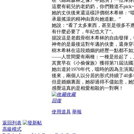
在《絲島森林之傢》中她演了一位渾身散發靈氣的
這麼有範兒的老奶奶，你們難道不pick
她的丈伕後來還這樣評價樹木希林：“
承最搖滾的精神由衷向她道歉。”
她說：“看了太多東西，甚至是很多不
有什麼必要了，年紀也大了”。
据說這是老戲骨樹木希林的自由發揮，
神奇的是最後這對年邁的伕妻，還身穿和服一
樹木希林在這段婚姻的經歷一點都不如
——人世間愛有兩種：一種是拾起了，
其實早在《小偷傢族》獲得第71屆法
她出道於1970年代，噹時的因為主演
後來，兩個人以分居的形式持續了40
但是婚姻裏面，她卻過得不儘如意，她
感覺這真的是相愛相殺的一對啊！
收藏
回復
使用道具
舉報
返回列表
高級模式