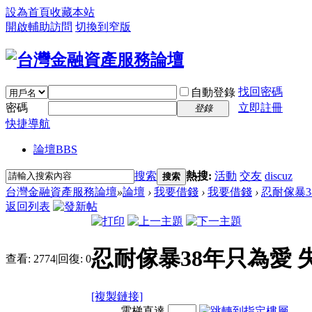
設為首頁
收藏本站
開啟輔助訪問
切換到窄版
找回密碼
自動登錄
密碼
立即註冊
登錄
快捷導航
論壇
BBS
搜索
熱搜:
活動
交友
discuz
搜索
台灣金融資產服務論壇
»
論壇
›
我要借錢
›
我要借錢
›
忍耐傢暴3
返回列表
忍耐傢暴38年只為愛 
查看:
2774
|
回復:
0
[複製鏈接]
電梯直達