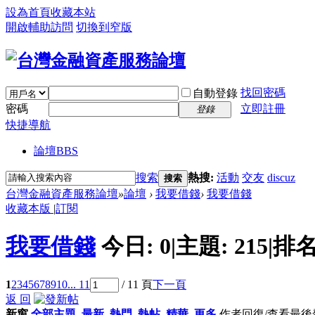
設為首頁
收藏本站
開啟輔助訪問
切換到窄版
找回密碼
自動登錄
密碼
立即註冊
登錄
快捷導航
論壇
BBS
搜索
熱搜:
活動
交友
discuz
搜索
台灣金融資產服務論壇
»
論壇
›
我要借錢
›
我要借錢
收藏本版
|
訂閱
我要借錢
今日:
0
|
主題:
215
|
排名
1
2
3
4
5
6
7
8
9
10
... 11
/ 11 頁
下一頁
返 回
新窗
全部主題
最新
熱門
熱帖
精華
更多
作者
回復/查看
最後