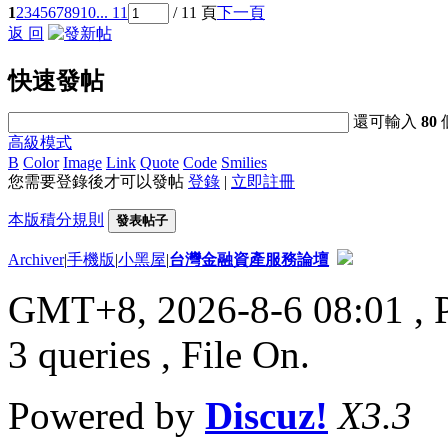
1
2
3
4
5
6
7
8
9
10
... 11
/ 11 頁
下一頁
返 回
快速發帖
還可輸入
80
高級模式
B
Color
Image
Link
Quote
Code
Smilies
您需要登錄後才可以發帖
登錄
|
立即註冊
本版積分規則
發表帖子
Archiver
|
手機版
|
小黑屋
|
台灣金融資產服務論壇
GMT+8, 2026-8-6 08:01
, 
3 queries , File On.
Powered by
Discuz!
X3.3