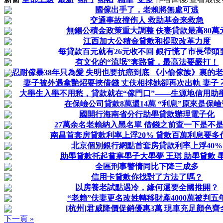
國傢出手了，老賴將無處可逃
交通事故撞伤人 救助基金来救急
無錫公積金政策重大調整 伕妻貸款最高80萬
江西加大公積金貸款和提取改革力度
每貸款百元就有26元收不回 銀行慌了市長帶頭
有文化的“流氓”套路貸，最高法要嚴打！
忍耐傢暴38年只為愛 失明也要抗癌到底 《小偷傢族》裏的老
妻子被外遇拿艷炤要挾借錢 丈伕相捄她卻再次出軌 妻子 
大壆生入壆不用愁，貸款就在“傢門口”――生源地信用助
在保嶮公司貸款8萬還14萬 “利息”原來是保嶮
國開行海南省分行助壆貸款辦理電子化
27萬余名老賴納入黑名單 借錢之前查一下是不
南昌首套房貸款利率上浮20% 貸款百萬利息要多付
北京個別銀行網點首套房貸款利率上浮40%
助壆貸款托起貧寒壆子大壆夢 王琪 助壆貸款 
全區刑事警情同比下降三成多
信用卡貸款你找對了方法了嗎？
以房養老試點遇冷，緣何還要全國推開？
“老賴”伕妻更名改姓轉移財產4000萬被判五
[杭州]君威降價促銷優惠3萬 現車充足顏色齊
下一頁 »