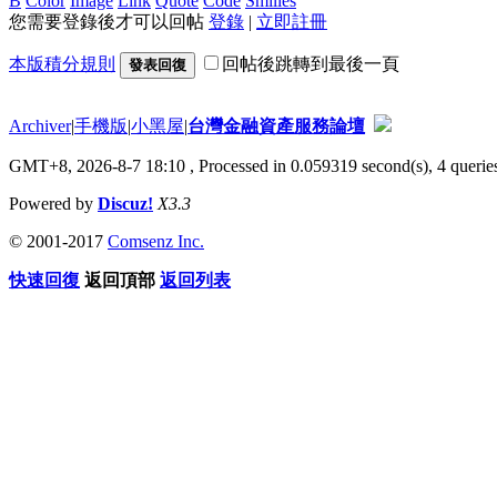
B
Color
Image
Link
Quote
Code
Smilies
您需要登錄後才可以回帖
登錄
|
立即註冊
本版積分規則
回帖後跳轉到最後一頁
發表回復
Archiver
|
手機版
|
小黑屋
|
台灣金融資產服務論壇
GMT+8, 2026-8-7 18:10
, Processed in 0.059319 second(s), 4 queries
Powered by
Discuz!
X3.3
© 2001-2017
Comsenz Inc.
快速回復
返回頂部
返回列表