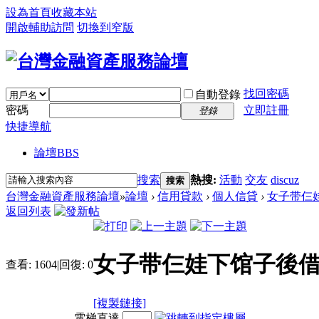
設為首頁
收藏本站
開啟輔助訪問
切換到窄版
找回密碼
自動登錄
密碼
立即註冊
登錄
快捷導航
論壇
BBS
搜索
熱搜:
活動
交友
discuz
搜索
台灣金融資產服務論壇
»
論壇
›
信用貸款
›
個人信貸
›
女子带仨娃
返回列表
女子带仨娃下馆子後借
查看:
1604
|
回復:
0
[複製鏈接]
電梯直達