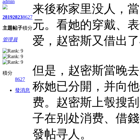
admin
来後称家里没人，當
2819
2823
8627
元。看她的穿戴、表
主題
帖子
積分
爱，赵密斯又借出了4
管理員
但是，赵密斯當晚去
積分
8627
称她已分開，并向他
發消息
费。赵密斯上彀搜刮
子在别处消费、借錢
發帖寻人。