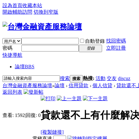
設為首頁
收藏本站
開啟輔助訪問
切換到窄版
找回密碼
自動登錄
密碼
立即註冊
登錄
快捷導航
論壇
BBS
搜索
熱搜:
活動
交友
discuz
搜索
台灣金融資產服務論壇
»
論壇
›
信用貸款
›
個人信貸
›
貸款還不上
返回列表
貸款還不上有什麼解决
查看:
1592
|
回復:
0
[複製鏈接]
電梯直達