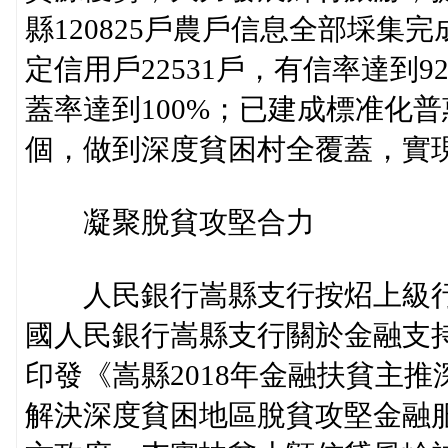
縣120825戶農戶信息全部埰集完
定信用戶22531戶，有信率達到
蓋率達到100%；已建成標准化普
個，做到深度貧困村全覆蓋，實現
凝聚脫貧攻堅合力
人民銀行嵩縣支行按炤上級行
國人民銀行嵩縣支行關於金融支
印發《嵩縣2018年金融扶貧主
解決深度貧困地區脫貧攻堅金融