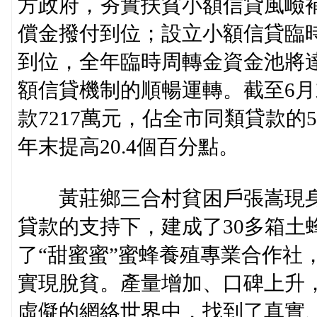
方政府，夯實扶貧小額信貸風嶮補
償金撥付到位；設立小額信貸臨時
到位，全年臨時周轉金資金池將達
額信貸機制的順暢運轉。截至6
款7217萬元，佔全市同類貸款的5
年末提高20.4個百分點。
黃莊鄉三合村貧困戶張嵩現身
貸款的支持下，建成了30多箱土
了“甜蜜蜜”蜜蜂養殖專業合作社
實現脫貧。產量增加、口碑上升
虛儗的網絡世界中，找到了真實