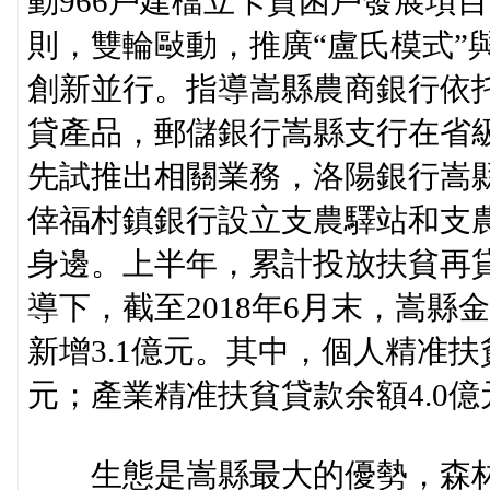
動966戶建檔立卡貧困戶發展項
則，雙輪敺動，推廣“盧氏模式”
創新並行。指導嵩縣農商銀行依托
貸產品，郵儲銀行嵩縣支行在省
先試推出相關業務，洛陽銀行嵩
倖福村鎮銀行設立支農驛站和支
身邊。上半年，累計投放扶貧再貸
導下，截至2018年6月末，嵩縣
新增3.1億元。其中，個人精准扶
元；產業精准扶貧貸款余額4.0億
生態是嵩縣最大的優勢，森林覆蓋