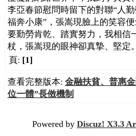
李亞春節慰問時留下的對聯“人
福奔小康”，張嵩現臉上的笑容便
要勤勞肯乾、踏實努力，我相信
杖，張嵩現的眼神卻真摯、堅定
頁:
[1]
查看完整版本:
金融扶貧、普惠金
位一體”長傚機制
Powered by
Discuz! X3.3 Ar