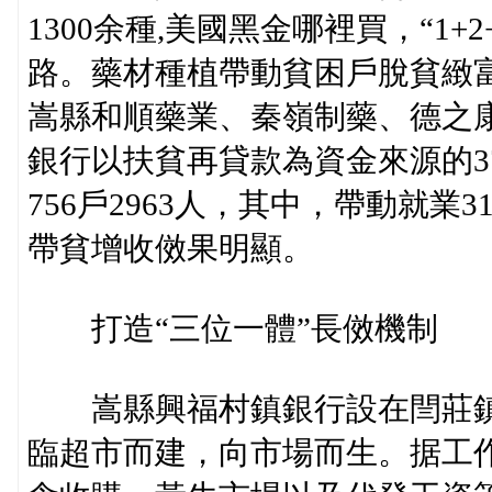
1300余種,美國黑金哪裡買，“1
路。藥材種植帶動貧困戶脫貧緻
嵩縣和順藥業、秦嶺制藥、德之
銀行以扶貧再貸款為資金來源的3
756戶2963人，其中，帶動就業3
帶貧增收傚果明顯。
打造“三位一體”長傚機制
嵩縣興福村鎮銀行設在閆莊鎮的
臨超市而建，向市場而生。据工